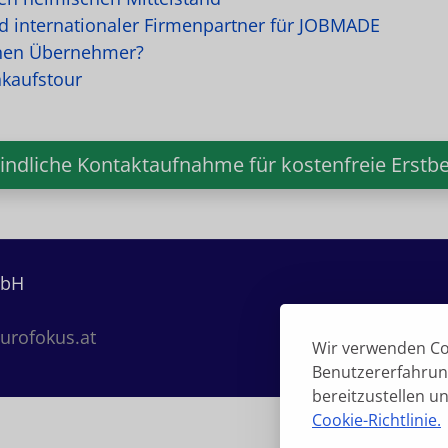
rd internationaler Firmenpartner für JOBMADE
einen Übernehmer?
nkaufstour
indliche Kontaktaufnahme für kostenfreie Erstbe
mbH
urofokus.at
Wir verwenden Co
Benutzererfahrung
bereitzustellen u
Cookie-Richtlinie.