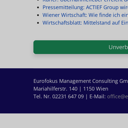
Pressemitteilung: ACTIEF Group wi
Wiener Wirtschaft: Wie finde ich 
Wirtschaftsblatt: Mittelstand auf Ei
Unverb
Eurofokus Management Consulting G
Mariahilferstr. 140 | 1150 Wien
Tel. Nr. 02231 647 09 | E-Mail:
office@e